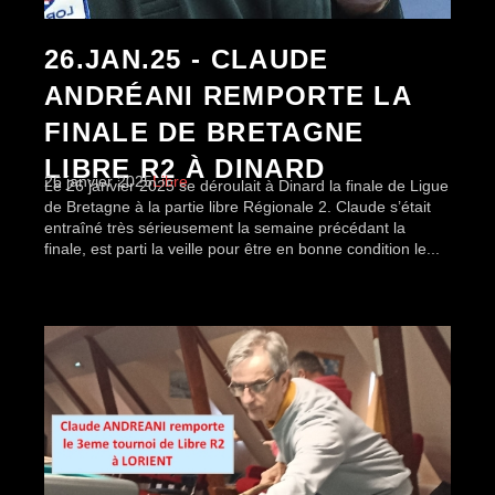
26.JAN.25 - CLAUDE
ANDRÉANI REMPORTE LA
FINALE DE BRETAGNE
LIBRE R2 À DINARD
26 janvier 2025
Libre
Le 26 janvier 2025 se déroulait à Dinard la finale de Ligue
de Bretagne à la partie libre Régionale 2. Claude s’était
entraîné très sérieusement la semaine précédant la
finale, est parti la veille pour être en bonne condition le...