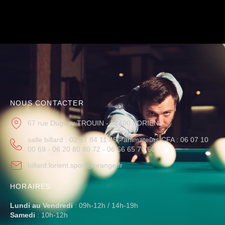
NOUS CONTACTER
67 rue Duguay TROUIN - 56100 LORIENT
salle billard : 02 97 84 11 45 - animateurs CFA : 06 07 10
00 69 - 06 20 80 80 72 - 06 66 65 77 60
billard.lorient.sport@orange.fr
HORAIRES
Lundi au Vendredi
: 09h-12h / 14h-19h
Samedi
: 10h-12h