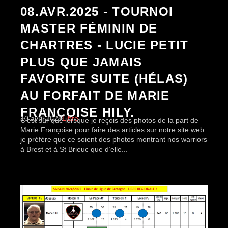
08.AVR.2025 - TOURNOI
MASTER FÉMININ DE
CHARTRES - LUCIE PETIT
PLUS QUE JAMAIS
FAVORITE SUITE (HÉLAS)
AU FORFAIT DE MARIE
FRANÇOISE HILY.
10 avril 2025
Libre
C’est sûr que lorsque je reçois des photos de la part de
Marie Françoise pour faire des articles sur notre site web
je préfère que ce soient des photos montrant nos warriors
à Brest et à St Brieuc que d’elle...