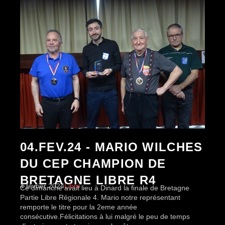
04.FEV.24 - MARIO WILCHES
DU CEP CHAMPION DE
BRETAGNE LIBRE R4
4 février 2024
Libre
Ce dimanche avait lieu à Dinard la finale de Bretagne
Partie Libre Régionale 4. Mario notre représentant
remporte le titre pour la 2eme année
consécutive.Félicitations à lui malgré le peu de temps