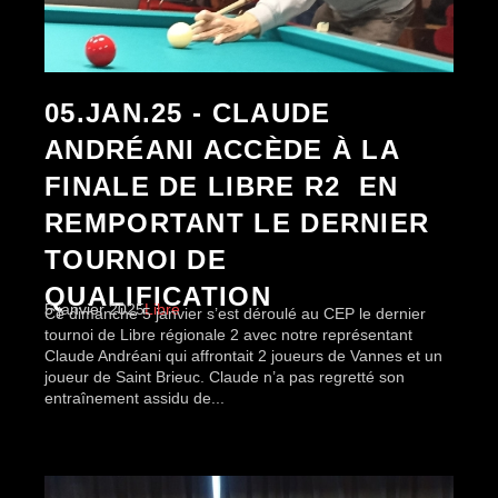
05.JAN.25 - CLAUDE
ANDRÉANI ACCÈDE À LA
FINALE DE LIBRE R2 EN
REMPORTANT LE DERNIER
TOURNOI DE
QUALIFICATION
5 janvier 2025
Libre
Ce dimanche 5 janvier s’est déroulé au CEP le dernier
tournoi de Libre régionale 2 avec notre représentant
Claude Andréani qui affrontait 2 joueurs de Vannes et un
joueur de Saint Brieuc. Claude n’a pas regretté son
entraînement assidu de...