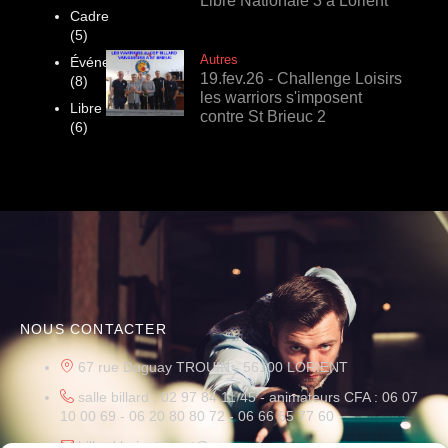
Libre Nationale 3 à Lorient
Cadre
(5)
Autres
Événements
19.fev.26 - Challenge Loisirs
(8)
les warriors s'imposent
Libre
contre St Brieuc 2
(6)
NOUS CONTACTER
67 rue Duguay TROUIN - 56100 LORIENT
salle billard : 02 97 84 11 45 - animateurs CFA : 06 07
10 00 69 - 06 20 80 80 72 - 06 66 65 77 60
billard.lorient.sport@orange.fr