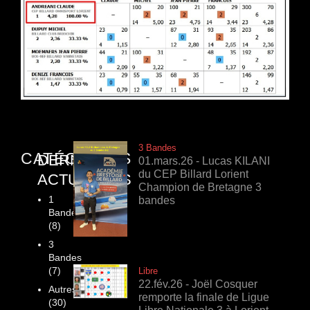
3 Bandes
CATÉGORIES
DERNIÈRES
01.mars.26 - Lucas KILANI
du CEP Billard Lorient
ACTUALITÉS
Champion de Bretagne 3
1
bandes
Bande
(8)
3
Bandes
(7)
Libre
22.fév.26 - Joël Cosquer
Autres
remporte la finale de Ligue
(30)