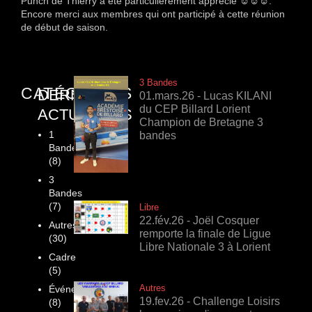
Punch de Thierry a été particulièrement apprécié
☺☺☺
.
Encore merci aux membres qui ont participé à cette réunion
de début de saison.
3 Bandes
CATÉGORIES
DERNIÈRES
01.mars.26 - Lucas KILANI
du CEP Billard Lorient
ACTUALITÉS
Champion de Bretagne 3
1
bandes
Bande
(8)
3
Bandes
(7)
Libre
22.fév.26 - Joël Cosquer
Autres
remporte la finale de Ligue
(30)
Libre Nationale 3 à Lorient
Cadre
(5)
Autres
Événements
19.fev.26 - Challenge Loisirs
(8)