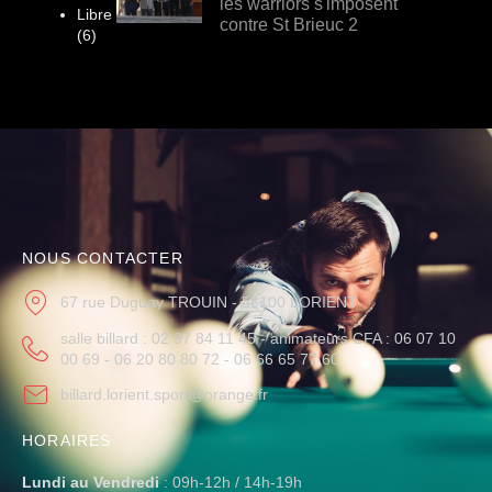
les warriors s'imposent
Libre
contre St Brieuc 2
(6)
NOUS CONTACTER
67 rue Duguay TROUIN - 56100 LORIENT
salle billard : 02 97 84 11 45 - animateurs CFA : 06 07 10
00 69 - 06 20 80 80 72 - 06 66 65 77 60
billard.lorient.sport@orange.fr
HORAIRES
Lundi au Vendredi
: 09h-12h / 14h-19h