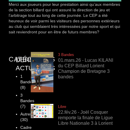
Merci aux joueurs pour leur prestation ainsi qu’aux membres
de la section billard qui ont assuré la direction de jeu et
l’arbitrage tout au long de cette journée. Le CEP a été
heureux de voir parmi les visiteurs des personnes extérieurs
au club qui semblaient très intéressées par notre sport et qui
sait reviendront pour en être de futurs membres?
3 Bandes
CATÉGORIES
DERNIÈRES
01.mars.26 - Lucas KILANI
du CEP Billard Lorient
ACTUALITÉS
Champion de Bretagne 3
1
bandes
Bande
(8)
3
Bandes
(7)
Libre
22.fév.26 - Joël Cosquer
Autres
remporte la finale de Ligue
(30)
Libre Nationale 3 à Lorient
Cadre