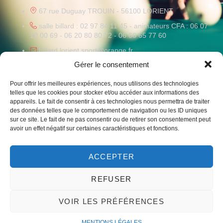
67 rue Duguay TROUIN - 56100 LORIENT
salle billard : 02 97 84 11 45 - animateurs CFA : 06 07
10 00 69 - 06 20 80 80 72 - 06 66 65 77 60
billard.lorient.sport@orange.fr
Gérer le consentement
HORAIRES
Pour offrir les meilleures expériences, nous utilisons des technologies
Lundi au Vendredi
: 09h-12h / 14h-19h
telles que les cookies pour stocker et/ou accéder aux informations des
Samedi
: 10h-12h
appareils. Le fait de consentir à ces technologies nous permettra de traiter
des données telles que le comportement de navigation ou les ID uniques
sur ce site. Le fait de ne pas consentir ou de retirer son consentement peut
avoir un effet négatif sur certaines caractéristiques et fonctions.
ACCEPTER
Liens vers notre club omnisport et le monde du billard
REFUSER
VOIR LES PRÉFÉRENCES
© 2023 – Un site par mwgrafico ​ –
Mentions légales
MENTIONS LÉGALES