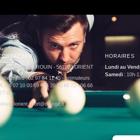
CONTACTER
HORAIRES
67 rue Duguay TROUIN - 56100 LORIENT
Lundi au Vend
Samedi
: 10h-
salle billard : 02 97 84 11 45 - animateurs
 : 06 07 10 00 69 - 06 20 80 80 72 - 06 66
77 60
billard.lorient.sport@orange.fr