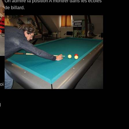
On admire la position A montrer dans les écoles
de billard.
oi
l