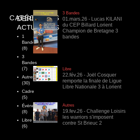
3 Bandes
CATÉGORIES
DERNIÈRES
01.mars.26 - Lucas KILANI
du CEP Billard Lorient
ACTUALITÉS
Champion de Bretagne 3
1
bandes
Bande
(8)
3
Bandes
(7)
Libre
22.fév.26 - Joël Cosquer
Autres
remporte la finale de Ligue
(30)
Libre Nationale 3 à Lorient
Cadre
(5)
Autres
Événements
19.fev.26 - Challenge Loisirs
(8)
les warriors s'imposent
Libre
contre St Brieuc 2
(6)