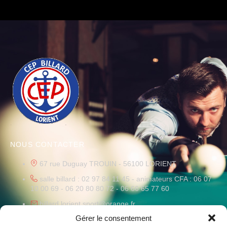
NOUS CONTACTER
67 rue Duguay TROUIN - 56100 LORIENT
salle billard : 02 97 84 11 45 - animateurs CFA : 06 07
10 00 69 - 06 20 80 80 72 - 06 66 65 77 60
billard.lorient.sport@orange.fr
Gérer le consentement
HORAIRES