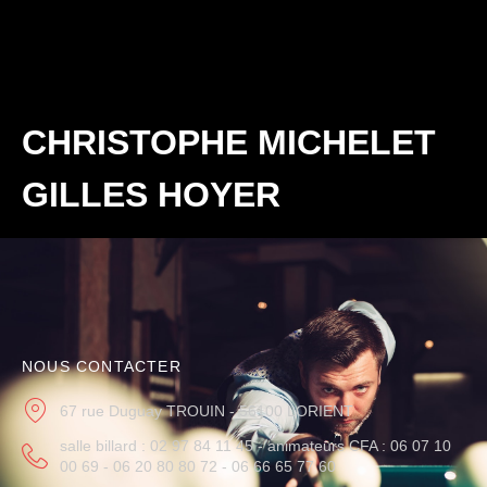
CHRISTOPHE MICHELET
GILLES HOYER
NOUS CONTACTER
67 rue Duguay TROUIN - 56100 LORIENT
salle billard : 02 97 84 11 45 - animateurs CFA : 06 07 10
00 69 - 06 20 80 80 72 - 06 66 65 77 60