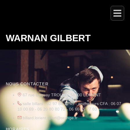
WARNAN GILBERT
NOUS CONTACTER
67 rue Duguay TROUIN - 56100 LORIENT
salle billard : 02 97 84 11 45 - animateurs CFA : 06 07
10 00 69 - 06 20 80 80 72 - 06 66 65 77 60
billard.lorient.sport@orange.fr
HORAIRES