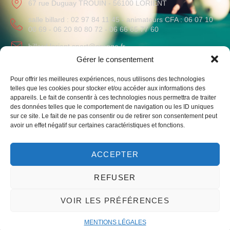
67 rue Duguay TROUIN - 56100 LORIENT
salle billard : 02 97 84 11 45 - animateurs CFA : 06 07 10
00 69 - 06 20 80 80 72 - 06 66 65 77 60
billard.lorient.sport@orange.fr
Gérer le consentement
HORAIRES
Pour offrir les meilleures expériences, nous utilisons des technologies
Lundi au Vendredi
: 09h-12h / 14h-19h
telles que les cookies pour stocker et/ou accéder aux informations des
Samedi
: 10h-12h
appareils. Le fait de consentir à ces technologies nous permettra de traiter
des données telles que le comportement de navigation ou les ID uniques
sur ce site. Le fait de ne pas consentir ou de retirer son consentement peut
avoir un effet négatif sur certaines caractéristiques et fonctions.
ACCEPTER
Liens vers notre club omnisport et le monde du billard
REFUSER
VOIR LES PRÉFÉRENCES
© 2023 – Un site par mwgrafico ​ –
Mentions légales
MENTIONS LÉGALES