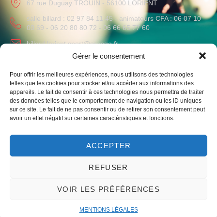
67 rue Duguay TROUIN - 56100 LORIENT
salle billard : 02 97 84 11 45 - animateurs CFA : 06 07 10
00 69 - 06 20 80 80 72 - 06 66 65 77 60
billard.lorient.sport@orange.fr
Gérer le consentement
HORAIRES
Pour offrir les meilleures expériences, nous utilisons des technologies
Lundi au Vendredi
: 09h-12h / 14h-19h
telles que les cookies pour stocker et/ou accéder aux informations des
Samedi
: 10h-12h
appareils. Le fait de consentir à ces technologies nous permettra de traiter
des données telles que le comportement de navigation ou les ID uniques
sur ce site. Le fait de ne pas consentir ou de retirer son consentement peut
avoir un effet négatif sur certaines caractéristiques et fonctions.
ACCEPTER
Liens vers notre club omnisport et le monde du billard
REFUSER
VOIR LES PRÉFÉRENCES
© 2023 – Un site par mwgrafico ​ –
Mentions légales
MENTIONS LÉGALES