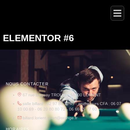
ELEMENTOR #6
NOUS CONTACTER
67 rue Duguay TROUIN - 56100 LORIENT
salle billard : 02 97 84 11 45 - animateurs CFA : 06 07
10 00 69 - 06 20 80 80 72 - 06 66 65 77 60
billard.lorient.sport@orange.fr
HORAIRES