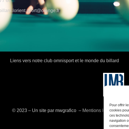
77 60
billard.lorient.sport@orange.fr
Liens vers notre club omnisport et le monde du billard
Pour offrir 
© 2023 – Un site par mwgrafico ​ –
Mentions légales
cookies pour
ces technolo
navigation ou
consentement