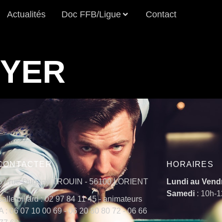
Actualités
Doc FFB/Ligue
Contact
OYER
CONTACTER
HORAIRES
67 rue Duguay TROUIN - 56100 LORIENT
Lundi au Vend
Samedi
: 10h-
salle billard : 02 97 84 11 45 - animateurs
 : 06 07 10 00 69 - 06 20 80 80 72 - 06 66