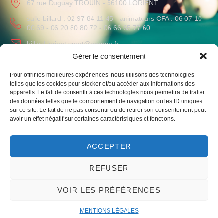
67 rue Duguay TROUIN - 56100 LORIENT
salle billard : 02 97 84 11 45 - animateurs CFA : 06 07 10
00 69 - 06 20 80 80 72 - 06 66 65 77 60
billard.lorient.sport@orange.fr
Gérer le consentement
HORAIRES
Pour offrir les meilleures expériences, nous utilisons des technologies
Lundi au Vendredi
: 09h-12h / 14h-19h
telles que les cookies pour stocker et/ou accéder aux informations des
Samedi
: 10h-12h
appareils. Le fait de consentir à ces technologies nous permettra de traiter
des données telles que le comportement de navigation ou les ID uniques
sur ce site. Le fait de ne pas consentir ou de retirer son consentement peut
avoir un effet négatif sur certaines caractéristiques et fonctions.
ACCEPTER
Liens vers notre club omnisport et le monde du billard
REFUSER
VOIR LES PRÉFÉRENCES
© 2023 – Un site par mwgrafico ​ –
Mentions légales
MENTIONS LÉGALES