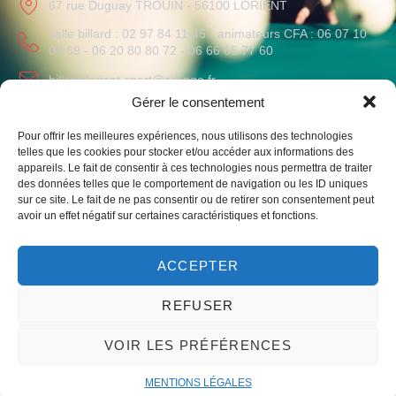
67 rue Duguay TROUIN - 56100 LORIENT
salle billard : 02 97 84 11 45 - animateurs CFA : 06 07 10
00 69 - 06 20 80 80 72 - 06 66 65 77 60
billard.lorient.sport@orange.fr
Gérer le consentement
HORAIRES
Pour offrir les meilleures expériences, nous utilisons des technologies
Lundi au Vendredi
: 09h-12h / 14h-19h
telles que les cookies pour stocker et/ou accéder aux informations des
Samedi
: 10h-12h
appareils. Le fait de consentir à ces technologies nous permettra de traiter
des données telles que le comportement de navigation ou les ID uniques
sur ce site. Le fait de ne pas consentir ou de retirer son consentement peut
avoir un effet négatif sur certaines caractéristiques et fonctions.
ACCEPTER
Liens vers notre club omnisport et le monde du billard
REFUSER
VOIR LES PRÉFÉRENCES
© 2023 – Un site par mwgrafico ​ –
Mentions légales
MENTIONS LÉGALES