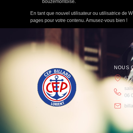
bouzemontoise.
En tant que nouvel utilisateur ou utilisatrice de
pages pour votre contenu. Amusez-vous bien !
NOUS 
67 
sall
06 0
bill