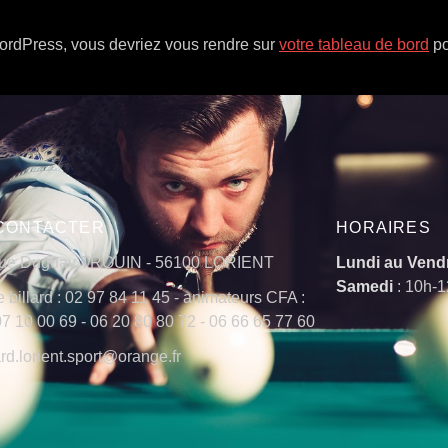
 WordPress, vous devriez vous rendre sur
votre tableau de bord
po
CONTACTER
HORAIRES
rue Duguay TROUIN - 56100 LORIENT
Lundi au Vend
Samedi
: 10h-
e billard : 02 97 84 11 45 - animateurs CFA :
7 10 00 69 - 06 20 80 80 72 - 06 66 65 77 60
ard.lorient.sport@orange.fr