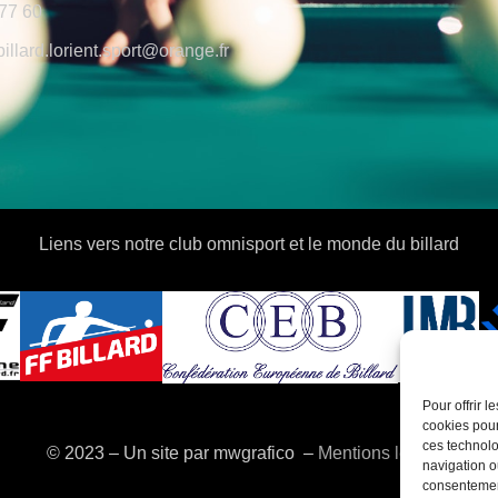
77 60
billard.lorient.sport@orange.fr
Liens vers notre club omnisport et le monde du billard
Pour offrir 
cookies pour
ces technolo
© 2023 – Un site par mwgrafico ​ –
Mentions légales
navigation ou
consentement