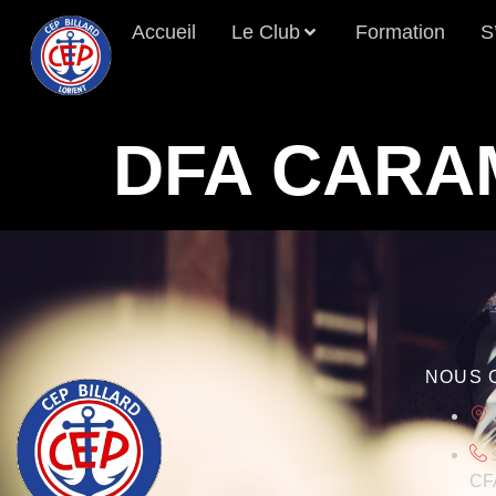
Accueil
Le Club
Formation
S
DFA CARA
NOUS 
CFA