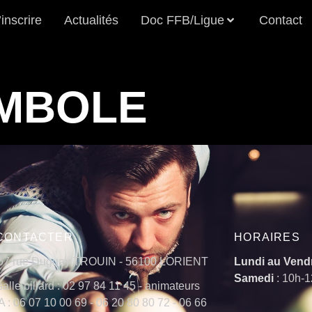
’inscrire
Actualités
Doc FFB/Ligue
Contact
MBOLE
CONTACTER
HORAIRES
67 rue Duguay TROUIN - 56100 LORIENT
Lundi au Vend
Samedi
: 10h-
salle billard : 02 97 84 11 45 - animateurs
 : 06 07 10 00 69 - 06 20 80 80 72 - 06 66