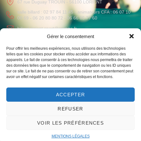
67 rue Duguay TROUIN - 56100 LORIENT
salle billard : 02 97 84 11 45 - animateurs CFA : 06 07 10
00 69 - 06 20 80 80 72 - 06 66 65 77 60
billard.lorient.sport@orange.fr
Gérer le consentement
HORAIRES
Pour offrir les meilleures expériences, nous utilisons des technologies
Lundi au Vendredi
: 09h-12h / 14h-19h
telles que les cookies pour stocker et/ou accéder aux informations des
Samedi
: 10h-12h
appareils. Le fait de consentir à ces technologies nous permettra de traiter
des données telles que le comportement de navigation ou les ID uniques
sur ce site. Le fait de ne pas consentir ou de retirer son consentement peut
avoir un effet négatif sur certaines caractéristiques et fonctions.
ACCEPTER
Liens vers notre club omnisport et le monde du billard
REFUSER
VOIR LES PRÉFÉRENCES
© 2023 – Un site par mwgrafico ​ –
Mentions légales
MENTIONS LÉGALES