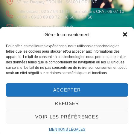
67 rue Duguay TROUIN - 56100 LORIENT
salle billard : 02 97 84 11 45 - animateurs CFA : 06 07 10
00 69 - 06 20 80 80 72 - 06 66 65 77 60
billard.lorient.sport@orange.fr
Gérer le consentement
HORAIRES
Pour offrir les meilleures expériences, nous utilisons des technologies
Lundi au Vendredi
: 09h-12h / 14h-19h
telles que les cookies pour stocker et/ou accéder aux informations des
Samedi
: 10h-12h
appareils. Le fait de consentir à ces technologies nous permettra de traiter
des données telles que le comportement de navigation ou les ID uniques
sur ce site. Le fait de ne pas consentir ou de retirer son consentement peut
avoir un effet négatif sur certaines caractéristiques et fonctions.
ACCEPTER
Liens vers notre club omnisport et le monde du billard
REFUSER
VOIR LES PRÉFÉRENCES
© 2023 – Un site par mwgrafico ​ –
Mentions légales
MENTIONS LÉGALES