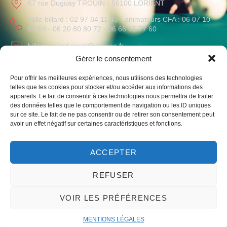
67 rue Duguay TROUIN - 56100 LORIENT
salle billard : 02 97 84 11 45 - animateurs CFA : 06 07 10
00 69 - 06 20 80 80 72 - 06 66 65 77 60
billard.lorient.sport@orange.fr
Gérer le consentement
HORAIRES
Pour offrir les meilleures expériences, nous utilisons des technologies
Lundi au Vendredi
: 09h-12h / 14h-19h
telles que les cookies pour stocker et/ou accéder aux informations des
Samedi
: 10h-12h
appareils. Le fait de consentir à ces technologies nous permettra de traiter
des données telles que le comportement de navigation ou les ID uniques
sur ce site. Le fait de ne pas consentir ou de retirer son consentement peut
avoir un effet négatif sur certaines caractéristiques et fonctions.
ACCEPTER
Liens vers notre club omnisport et le monde du billard
REFUSER
VOIR LES PRÉFÉRENCES
© 2023 – Un site par mwgrafico ​ –
Mentions légales
MENTIONS LÉGALES